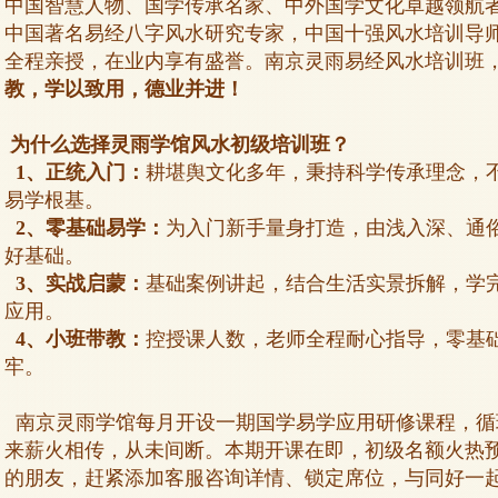
中国智慧人物、国学传承名家、中外国学文化卓越领航
中国著名易经八字风水研究专家，中国十强风水培训导
全程亲授，在业内享有盛誉。南京灵雨易经风水培训班
教，学以致用，德业并进！
为什么选择灵雨学馆风水初级培训班？
1、正统入门
：
耕堪舆文化多年，秉持科学传承理念，
易学根基。
2、零基础易学
：
为入门新手量身打造，由浅入深、通
好基础。
3、实战启蒙
：
基础案例讲起，结合生活实景拆解，学
应用。
4、小班带教
：
控授课人数，老师全程耐心指导，零基
牢。
南京灵雨学馆每月开设一期国学易学应用研修课程，循
来薪火相传，从未间断。
本期开课在即，
初级名额火热
的朋友，赶紧添加客服咨询详情、锁定席位，与同好一