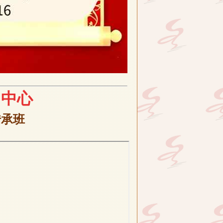
训
中心
传承班