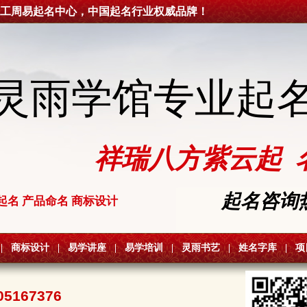
工周易起名中心，中国起名行业权威品牌！
灵雨学馆专业起
祥瑞八方紫云起 
起名咨询热线
起名 产品命名 商标设计
|
商标设计
|
易学讲座
|
易学培训
|
灵雨书艺
|
姓名字库
|
项
05167376