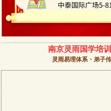
南京灵雨国学
培
灵雨易理体系・弟子