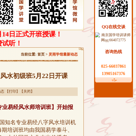
QQ在线交谈
月14日正式开班授课！
费试听！
咨询热线
当前位置:
首页
>
灵雨学馆最新动态
025-66037861
13905167376
风水初级班5月22日开课
动态
【
打印
】【
关闭
】
专业易经风水师培训班】开始报
国知名专业易经八字风水培训机
每期培训班均由我国易学泰斗、