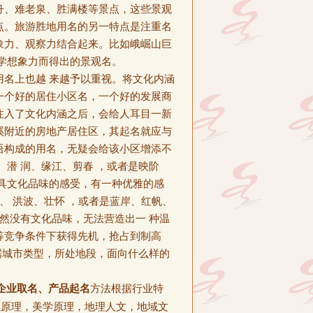
舟、难老泉、胜满楼等景点，这些景观
点。旅游胜地用名的另一特点是注重名
象力、观察力结合起来。比如峨崛山巨
学想象力而得出的景观名。
名上也越 来越予以重视。将文化内涵
一个好的居住小区名，一个好的发展商
注入了文化内涵之后，会给人耳目一新
溪附近的房地产居住区，其起名就应与
语构成的用名，无疑会给该小区增添不
潜 润、缘江、剪春 ，或者是映阶
具文化品味的感受，有一种优雅的感
、 洪波、壮怀 ，或者是蓝岸、红帆、
然没有文化品味，无法营造出一 种温
等竞争条件下获得先机，抢占到制高
据城市类型，所处地段，面向什么样的
企业取名、产品起名
方法根据行业特
极原理，美学原理，地理人文，地域文