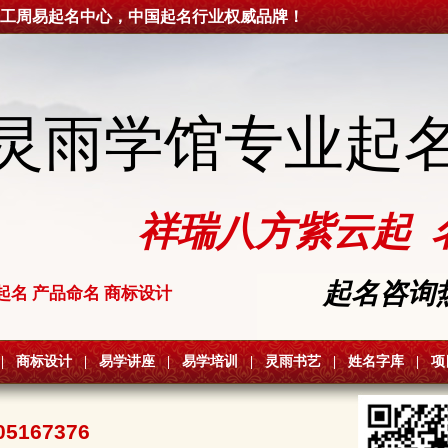
工周易起名中心，中国起名行业权威品牌！
灵雨学馆专业起
祥瑞八方紫云起 
起名咨询热线
起名 产品命名 商标设计
|
商标设计
|
易学讲座
|
易学培训
|
灵雨书艺
|
姓名字库
|
项
05167376