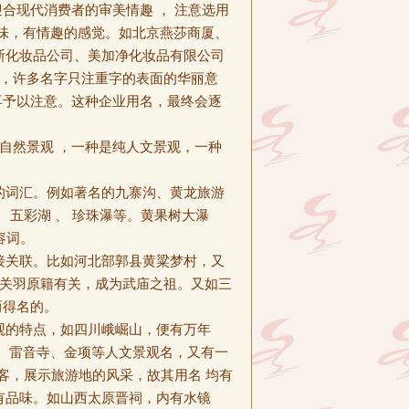
合现代消费者的审美情趣 ， 注意选用
味，有情趣的感觉。如北京燕莎商厦、
斯化妆品公司、美加净化妆品有限公司
多，许多名字只注重字的表面的华丽意
再予以注意。这种企业用名，最终会逐
自然景观 ，一种是纯人文景观，一种
的词汇。例如著名的九寨沟、黄龙旅游
、 五彩湖 、 珍珠瀑等。黄果树大瀑
容词。
接关联。比如河北部郭县黄粱梦村，又
是关羽原籍有关，成为武庙之祖。又如三
而得名的。
观的特点，如四川峨崛山，便有万年
、雷音寺、金项等人文景观名，又有一
游客，展示旅游地的风采，故其用名 均有
有品味。如山西太原晋祠，内有水镜