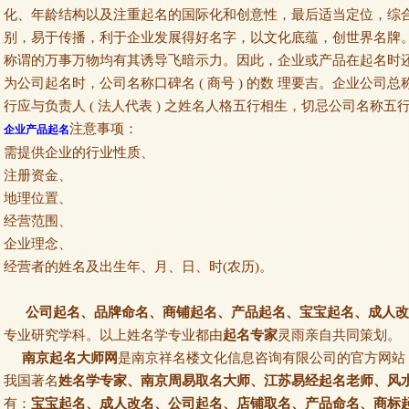
化、年龄结构以及注重起名的国际化和创意性，最后适当定位，综
别，易于传播，利于企业发展得好名字，以文化底蕴，创世界名牌。
称谓的万事万物均有其诱导飞暗示力。因此，企业或产品在起名时还应
为公司起名时，公司名称口碑名 ( 商号 ) 的数 理要吉。企业公
行应与负责人 ( 法人代表 ) 之姓名人格五行相生，切忌公司名称
注意事项：
企业产品起名
需提供企业的行业性质、
注册资金、
地理位置、
经营范围、
企业理念、
经营者的姓名及出生年、月、日、时(农历)。
公司起名、品牌命名、商铺起名、产品起名、宝宝起名、成人改
专业研究学科。以上姓名学专业都由
起名专家
灵雨亲自共同策划。
南京起名大师网
是南京祥名楼文化信息咨询有限公司的官方网站
我国著名
姓名学专家、南京周易取名大师、江苏易经起名老师、风
有：
宝宝起名、成人改名、公司起名、店铺取名、产品命名、商标起