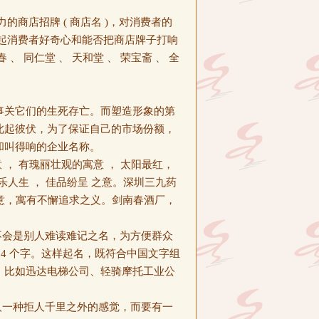
商店招牌 ( 商店名 )，对消费者的
起消费者好奇心和能否把商店牌子打响
 同仁堂 、 天和堂 、 荣宝斋 、 全
事关它们的生死存亡。而塑造形象的第
此起彼伏，为了保证自己的市场份额，
和叫得响的企业名称。
， 有瑰丽壮观的寓意 ， 太阳最红，
乐人生 ， 佳品纷呈 之意。深圳三九药
之意，寓有不懈追求之义。剑南春酒厂，
不会是别人难读难记之名，为方便群众
用 4 个字。这样起名，既符合中国文字组
，比如迅达电梯公司、轻骑摩托工业公
人一种拒人千里之外的感觉，而要有一