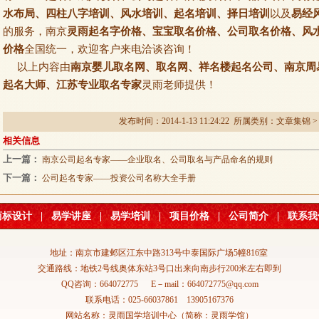
水布局、四柱八字培训、风水培训、起名培训、择日培训
以及
易经
的服务，南京
灵雨起名字价格、宝宝取名价格、公司取名价格、风
价格
全国统一，欢迎客户来电洽谈咨询！
以上内容由
南京婴儿取名网、取名网、祥名楼起名公司、南京周
起名大师、江苏专业取名专家
灵雨老师提供！
发布时间：2014-1-13 11:24:22 所属类别：
文章集锦
相关信息
上一篇：
南京公司起名专家——企业取名、公司取名与产品命名的规则
下一篇：
公司起名专家——投资公司名称大全手册
商标设计
|
易学讲座
|
易学培训
|
项目价格
|
公司简介
|
联系我
地址：南京市建邺区江东中路313号中泰国际广场5幢816室
交通路线：地铁2号线奥体东站3号口出来向南步行200米左右即到
QQ咨询：664072775 E－mail：664072775@qq.com
联系电话：025-66037861 13905167376
网站名称：灵雨国学培训中心（简称：灵雨学馆）