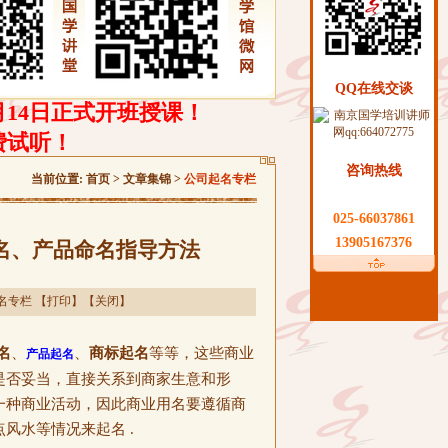
QQ在线交谈
月14日正式开班授课！
费试听！
咨询热线
当前位置:
首页
>
文章集锦
>
公司起名专栏
025-66037861
13905167376
名、产品命名指导方法
名专栏
【
打印
】【
关闭
】
名
、
、
商标起名
等等，这些商业
产品起名
是否妥当，直接关系到商家生意和形
一种商业活动，因此商业用名要遵循商
风水等情况来起名 .