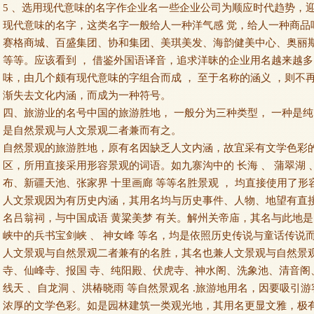
5 、选用现代意味的名字作企业名一些企业公司为顺应时代趋势，迎
现代意味的名字，这类名字一般给人一种洋气感 觉，给人一种商品
赛格商城、百盛集团、协和集团、美琪美发、海韵健美中心、奥丽
等等。应该看到 ， 借鉴外国语译音，追求洋昧的企业用名越来越
味，由几个颇有现代意味的字组合而成 ， 至于名称的涵义 ，则不
渐失去文化内涵，而成为一种符号。
四、旅游业的名号中国的旅游胜地， 一般分为三种类型， 一种是纯
是自然景观与人文景观二者兼而有之。
自然景观的旅游胜地，原有名因缺乏人文内涵，故宜采有文学色彩
区，所用直接采用形容景观的词语。如九寨沟中的 长海 、 蒲翠湖 
布、新疆天池、张家界 十里画廊 等等名胜景观 ， 均直接使用了形
人文景观因为有历史内涵，其用名均与历史事件、人物、地望有直
名吕翁祠，与中国成语 黄粱美梦 有关。解州关帝庙，其名与此地
峡中的兵书宝剑峡 、 神女峰 等名，均是依照历史传说与童话传说
人文景观与自然景观二者兼有的名胜，其名也兼人文景观与自然景
寺、仙峰寺、报国 寺、纯阳殿、伏虎寺、神水阁、洗象池、清音阁
线天 、自龙洞 、洪椿晓雨 等自然景观名 .旅游地用名，因要吸引
浓厚的文学色彩。如是园林建筑一类观光地，其用名更显文雅，极