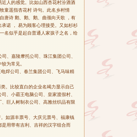
易近人的感觉。比如山西杏花村汾酒酒
牧童遥指杏花村 诗句。此名乡村情
自唐诗 鹅、鹅、鹅、曲颈向天歌 ，有
承诺 ， 易为顾客心理接受。又如杉杉
宝一名似乎是起自普通人家孩子之名，给
团公司、嘉陵摩托公司、珠江集团公司、
中较为常见。
王电焊公司、春兰集团公司、飞马味精
两类。比较直白的企业名竭力显示自己
公司、小霸王电脑公司、皇家渡假村、
厂、巨人树制衣公司、高雅丝织品有限
行。如源丰票号、大庆元票号、福康钱
都是用带有吉利、吉祥的汉字组合而