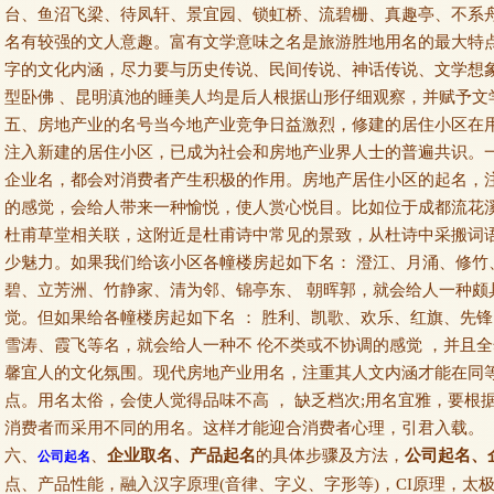
台、鱼沼飞梁、待凤轩、景宜园、锁虹桥、流碧栅、真趣亭、不系
名有较强的文人意趣。富有文学意味之名是旅游胜地用名的最大特
字的文化内涵，尽力要与历史传说、民间传说、神话传说、文学想
型卧佛 、昆明滇池的睡美人均是后人根据山形仔细观察，并赋予文
五、房地产业的名号当今地产业竞争日益激烈，修建的居住小区在用
注入新建的居住小区，已成为社会和房地产业界人士的普遍共识。
企业名，都会对消费者产生积极的作用。房地产居住小区的起名，
的感觉，会给人带来一种愉悦，使人赏心悦目。比如位于成都流花
杜甫草堂相关联，这附近是杜甫诗中常见的景致，从杜诗中采搬词
少魅力。如果我们给该小区各幢楼房起如下名： 澄江、月涌、修竹、
碧、立芳洲、竹静家、清为邻、锦亭东、 朝晖郭，就会给人一种颇
觉。但如果给各幢楼房起如下名 ： 胜利、凯歌、欢乐、红旗、先锋
雪涛、霞飞等名，就会给人一种不 伦不类或不协调的感觉 ，并且全
馨宜人的文化氛围。现代房地产业用名，注重其人文内涵才能在同
点。用名太俗，会使人觉得品味不高 ， 缺乏档次;用名宜雅，要根
消费者而采用不同的用名。这样才能迎合消费者心理，引君入载。
六、
、
企业取名、产品起名
的具体步骤及方法，
公司起名、
公司起名
点、产品性能，融入汉字原理(音律、字义、字形等)，CI原理，太