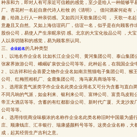
种亲和力，即对人有可亲近可信赖的感觉，至少是给人一种能够平
厂。杏花村一名起自唐代诗人杜牧 的《清明》。 借问酒家何处有，
趣，给路上行人一种亲切感。又如四川天歌集团公司 ， 天歌一名起
意趣且又自然。又如上海信谊药厂，信谊一名，似乎是在向顾客作出
股份公司，易使人产生亲昵亲切 感。北京的大宝化妆品公司 ，大
人以亲切随和的感觉，易为顾客所认同。
三、
的几种类型
企业起名
1 、以地名作企业名 比如长江企业公司、黄河集团公司、泰山集
张家界旅游公司、峨崛矿泉饮业公司等等。此种起名，在我国企业
2 、以吉祥和社会喜爱之物作企业名如南京熊猫电子集团公司、猴
公司、红梅照相机厂、金鹿集团公司、海马家具商场等等。
3 、选用富贵气派类字作企业名此类企业用名又可分为含蓄与直白
不同凡响的气派，如金利来、银利来公司、富绅公司、富贵鸟皮鞋
帝王大酒店等等。含蓄的有红都影业公司、新时代广厦、天龙沙发
公司等等。
4 、选用传统商业味极浓的名称作企业名此类名称旧时中国最为盛
庄、顺康钱庄、汇丰银行、瑞康盛颜料号等等。这类企业名称，大
成，起其经营生产吉利之意。