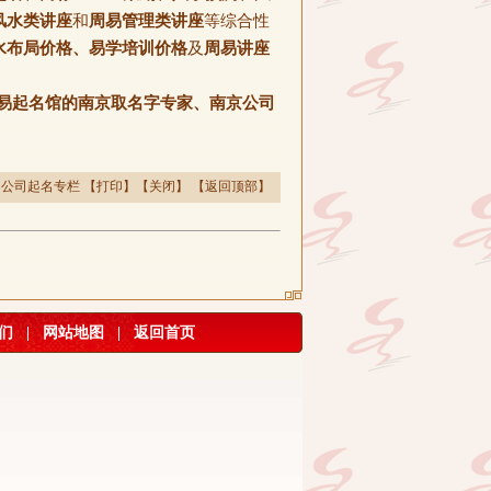
风水类讲座
和
周易管理类讲座
等综合性
水布局价格、易学培训价格
及
周易讲座
易起名馆的南京取名字专家、南京公司
>
公司起名专栏
【
打印
】【
关闭
】 【
返回顶部
】
们
|
网站地图
|
返回首页