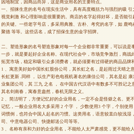
因地制宜，因商品而异，这是商业用名的主要特点。
一、招徕生意的名号在现实生活中，具有高度概括力与强烈的吸 引力的
视觉剌激 和心理影响是很重要的。商店的名字起得好坏，是否能引
的关键。一些老字号店，多采用典雅、古朴、考究的名字，如 鹿鸣春 、
聚德 等等。这些店名，成了招保生意的金字招牌。
二、塑造形象的名号塑造形象对每一个企业都非常重要，可以说是
一步，就是要起好企业名称。在现代社会中，市场竞争激烈，商战
拓宽市场，稳定和吸引众多消费者，就必须要有过得硬的商品品牌
1 、寓意美好如中国长虹股份公司，其长虹之名，是起雨过天晴之意 
长虹更新 .同样 ， 以生产彩色电视机著名的康佳公司，其名是起 康
业集团公司，其 三九 之名 ， 在中国古代汉语中有数多不可胜记
其名剑南春，寓春意盎然，春机无限之义。
2 、简洁明了，方便记忆好的企业用名，一定不会是怪僻之名。更
记忆，一般企业用名大多采用 2 个字 ， 少数使用3 个字，个别使
词惯例，也符合中国人起名的习惯。这类用名，语意较直白较浅湿
司、中意电器公司、快捷邮送公司等等。
3 、名称有亲和力好的企业用名，不能给人太严肃感觉，更不能给