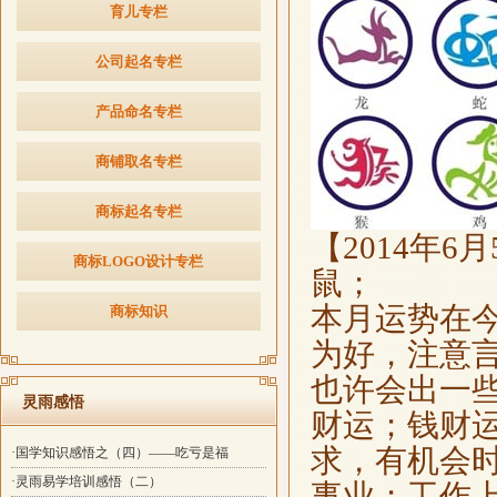
育儿专栏
公司起名专栏
产品命名专栏
商铺取名专栏
商标起名专栏
【2014年6月
商标LOGO设计专栏
鼠；
本月运势在
商标知识
为好，注意
也许会出一
灵雨感悟
财运；钱财
求，有机会
·国学知识感悟之（四）——吃亏是福
·灵雨易学培训感悟（二）
事业；工作