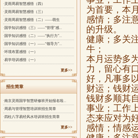
·灵雨周易智慧感悟（四）
为首要，本
·灵雨周易智慧感悟（三）
感情；多注
·灵雨周易智慧感悟（二）——萌生
的升级。
·国学知识感悟（三）——“管理”感...
·国学知识感悟（二）——“执行力”...
健康；多关
·国学知识感悟（一）——“领导力”...
牛；
·环境布置感悟（一）
本月运势多
·易学培训感悟（一）
力，留心有
更多>>
好，凡事多
财运；钱财
招生简章
钱财多顺其
·南京灵雨国学智慧研修班开始报名啦...
事业；工作
·周易与管理智慧培训班招生简章
态来应对为
·四柱八字易经风水培训班招生简章
感情；情感
更多>>
健康；多注