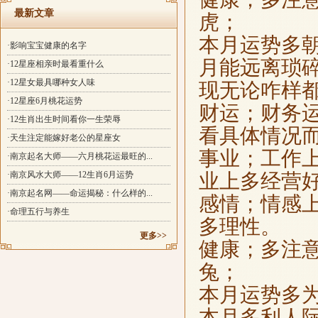
最新文章
虎；
本月运势多
·影响宝宝健康的名字
月能远离琐
·12星座相亲时最看重什么
·12星女最具哪种女人味
现无论咋样
·12星座6月桃花运势
财运；财务
·12生肖出生时间看你一生荣辱
看具体情况
·天生注定能嫁好老公的星座女
事业；工作
·南京起名大师——六月桃花运最旺的...
·南京风水大师——12生肖6月运势
业上多经营
·南京起名网——命运揭秘：什么样的...
感情；情感
·命理五行与养生
多理性。
更多>>
健康；多注
兔；
本月运势多
本月多利人