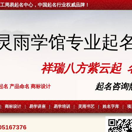
工周易起名中心，中国起名行业权威品牌！
灵雨学馆专业起
祥瑞八方紫云起 
起名咨询热线
起名 产品命名 商标设计
|
商标设计
|
易学讲座
|
易学培训
|
灵雨书艺
|
姓名字库
|
项
05167376