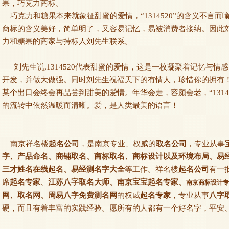
果，巧克力商标。
巧克力和糖果本来就象征甜蜜的爱情，“1314520”的含义不言
商标的含义美好，简单明了，又容易记忆，易被消费者接纳。因此
力和糖果的商家与持标人刘先生联系。
刘先生说,1314520代表甜蜜的爱情，这是一枚凝聚着记忆与情
开发，并做大做强。同时刘先生祝福天下的有情人，珍惜你的拥有
某个出口会终会再品尝到甜美的爱情。年华会走，容颜会老，“1314
的流转中依然温暖而清晰。爱，是人类最美的语言！
南京祥名楼
起名公司
，是南京专业、权威的
取名公司
，专业从事
字、产品命名、商铺取名、商标取名、商标设计以及环境布局、易
三才姓名在线起名、易经测名字大全
等工作。祥名楼
起名公司
有一
席
起名专家
、
江苏八字取名大师、南京宝宝起名专家、
南京商标设计专
网、取名网、周易八字免费测名网
的权威
起名专家
，专业从事
八字
硬，而且有着丰富的实践经验。愿所有的人都有一个好名字，平安