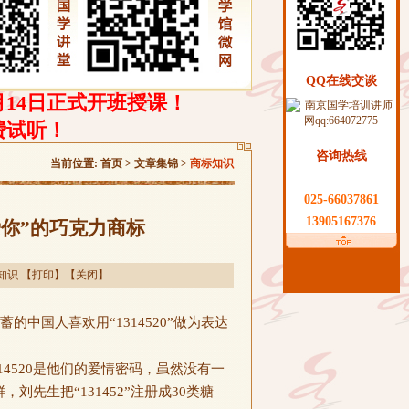
QQ在线交谈
月14日正式开班授课！
费试听！
咨询热线
当前位置:
首页
>
文章集锦
>
商标知识
025-66037861
13905167376
你”的巧克力商标
知识
【
打印
】【
关闭
】
蓄的中国人喜欢用“1314520”做为表达
14520是他们的爱情密码，虽然没有一
先生把“131452”注册成30类糖