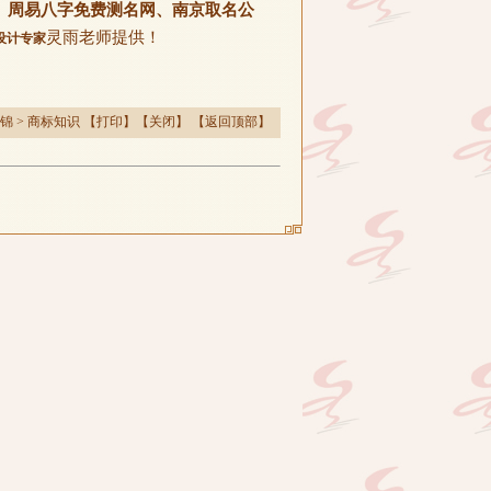
、周易八字免费测名网、南京取名公
灵雨老师提供！
设计专家
锦
>
商标知识
【
打印
】【
关闭
】 【
返回顶部
】