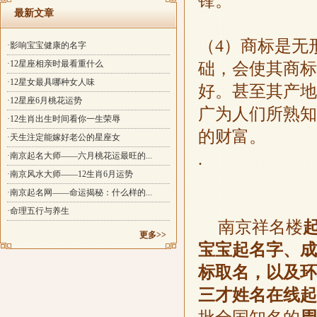
锋。
最新文章
（
4
）商标是无
·影响宝宝健康的名字
·12星座相亲时最看重什么
础，会使其商标
·12星女最具哪种女人味
好。甚至其产地
·12星座6月桃花运势
广为人们所熟知
·12生肖出生时间看你一生荣辱
的财富。
·天生注定能嫁好老公的星座女
.
·南京起名大师——六月桃花运最旺的...
·南京风水大师——12生肖6月运势
·南京起名网——命运揭秘：什么样的...
·命理五行与养生
南京祥名楼
更多>>
宝宝起名字、成
标取名，以及环
三才姓名在线起