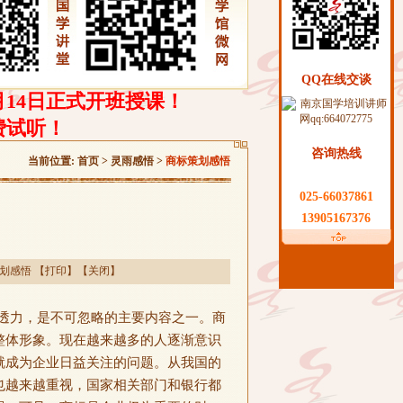
QQ在线交谈
月14日正式开班授课！
费试听！
咨询热线
当前位置:
首页
>
灵雨感悟
>
商标策划感悟
025-66037861
13905167376
）
划感悟
【
打印
】【
关闭
】
透力，是不可忽略的主要内容之一。商
整体形象。现在越来越多的人逐渐意识
就成为企业日益关注的问题。从我国的
也越来越重视，国家相关部门和银行都