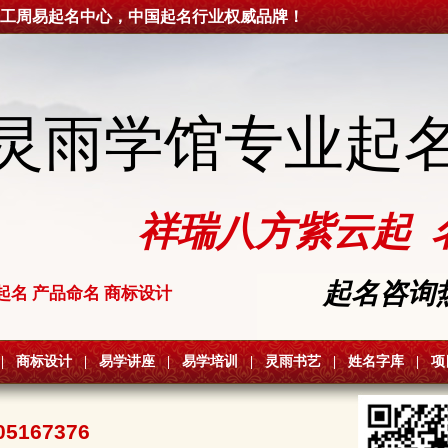
工周易起名中心，中国起名行业权威品牌！
灵雨学馆专业起
祥瑞八方紫云起 
起名咨询热线
起名 产品命名 商标设计
|
商标设计
|
易学讲座
|
易学培训
|
灵雨书艺
|
姓名字库
|
项
05167376