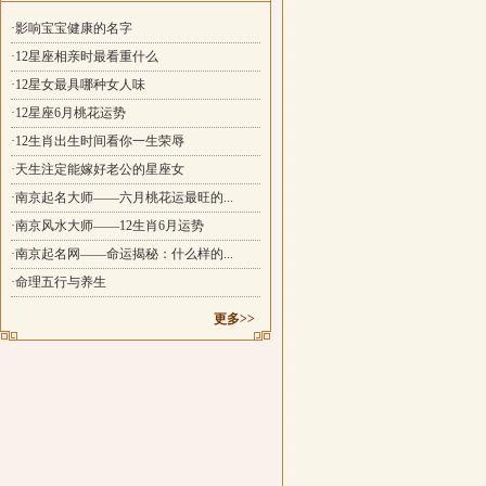
·影响宝宝健康的名字
·12星座相亲时最看重什么
·12星女最具哪种女人味
·12星座6月桃花运势
·12生肖出生时间看你一生荣辱
·天生注定能嫁好老公的星座女
·南京起名大师——六月桃花运最旺的...
·南京风水大师——12生肖6月运势
·南京起名网——命运揭秘：什么样的...
·命理五行与养生
更多>>