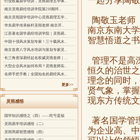
一
起分享陶敬
·行业权威易学培训，灵雨易理五学体...
·南京灵雨易经培训学院第210期环...
·南京灵雨国学培训中心灵雨易理五学...
陶敬玉老师
·华东易学传承标杆灵雨老师 南京开...
南京东南大学
·江苏著名国学易经培训学院｜灵雨易...
智慧悟道之书
·中国十强风水策划专家！三十载风水...
·南京首席八字风水培训与策划专家灵...
·长三角资深易经起名权威灵雨老师｜...
管理不是高
·大型企业风水如何布局？灵雨老师实...
恒久的治世之
·名师手把手教｜全国知名的易经风水...
理念的同时，
更多>>
贤气象，掌握
现东方传统文
灵雨感悟
·国学知识感悟之（四）——吃亏是福
著名国学管
·灵雨易学培训感悟（二）
为企业高、中
·灵雨周易智慧感悟（四）