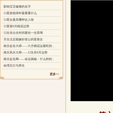
·影响宝宝健康的名字
·12星座相亲时最看重什么
·12星女最具哪种女人味
·12星座6月桃花运势
·12生肖出生时间看你一生荣辱
·天生注定能嫁好老公的星座女
·南京起名大师——六月桃花运最旺的...
·南京风水大师——12生肖6月运势
·南京起名网——命运揭秘：什么样的...
·命理五行与养生
更多>>