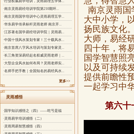
慧，得智慧
·行业权威易学培训，灵雨易理五学体...
南京灵雨国
·南京灵雨易经培训学院第210期环...
·南京灵雨国学培训中心灵雨易理五学...
大中小学，
·华东易学传承标杆灵雨老师 南京开...
扬民族文化
·江苏著名国学易经培训学院｜灵雨易...
大师，易经
·中国十强风水策划专家！三十载风水...
四十年，将
·南京首席八字风水培训与策划专家灵...
国学智慧照
·长三角资深易经起名权威灵雨老师｜...
·大型企业风水如何布局？灵雨老师实...
以及可持续
·名师手把手教｜全国知名的易经风水...
提供前瞻性
更多>>
一起学习中
灵雨感悟
第六十
·国学知识感悟之（四）——吃亏是福
·灵雨易学培训感悟（二）
·灵雨周易智慧感悟（四）